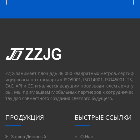
ZZJG занимает площадь 36 000 квадратных метров, сертиф
ицирована по стандартам ISO9001, ISO14001, ISO45001, TS,
EAC, API и CE, и является ведущим производителем армату
ры. Мы приглашаем глобальных партнеров к сотрудничес
тву для совместного создания светлого будущего.
ПРОДУКЦИЯ
БЫСТРЫЕ ССЫЛКИ
Затвор Дисковый
О Нас