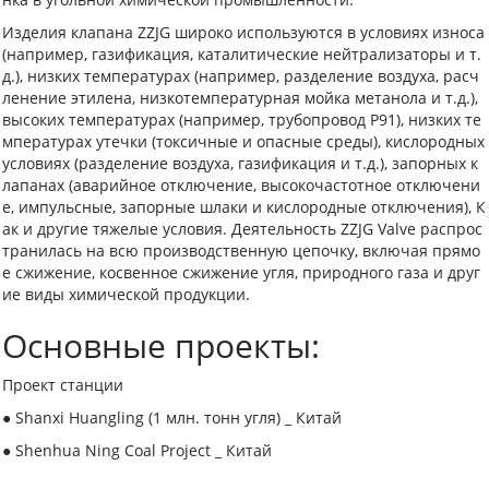
Изделия клапана ZZJG широко используются в условиях износа
(например, газификация, каталитические нейтрализаторы и т.
д.), низких температурах (например, разделение воздуха, расч
ленение этилена, низкотемпературная мойка метанола и т.д.),
высоких температурах (например, трубопровод P91), низких те
мпературах утечки (токсичные и опасные среды), кислородных
условиях (разделение воздуха, газификация и т.д.), запорных к
лапанах (аварийное отключение, высокочастотное отключени
е, импульсные, запорные шлаки и кислородные отключения), К
ак и другие тяжелые условия. Деятельность ZZJG Valve распрос
транилась на всю производственную цепочку, включая прямо
е сжижение, косвенное сжижение угля, природного газа и друг
ие виды химической продукции.
Основные проекты:
Проект станции
● Shanxi Huangling (1 млн. тонн угля) _ Китай
● Shenhua Ning Coal Project _ Китай