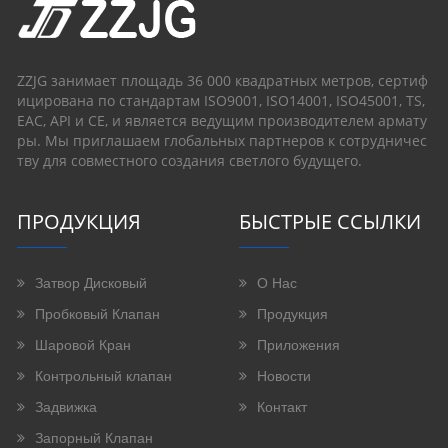
ZZJG занимает площадь 36 000 квадратных метров, сертиф
ицирована по стандартам ISO9001, ISO14001, ISO45001, TS,
EAC, API и CE, и является ведущим производителем армату
ры. Мы приглашаем глобальных партнеров к сотрудничес
тву для совместного создания светлого будущего.
ПРОДУКЦИЯ
БЫСТРЫЕ ССЫЛКИ
Затвор Дисковый
О Нас
Пробковый Клапан
Продукция
Шаровой Кран
Приложения
Контрольный клапан
Новости
Задвижка
Контакт
Запорный Клапан