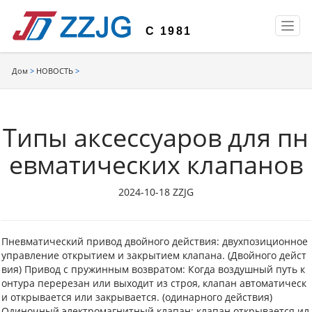
T
С 1981
o
g
g
Дом
>
НОВОСТЬ
>
l
e
n
a
Типы аксессуаров для пн
v
i
евматических клапанов
g
a
2024-10-18 ZZJG
t
i
o
n
Пневматический привод двойного действия: двухпозиционное
управление открытием и закрытием клапана. (Двойного дейст
вия) Привод с пружинным возвратом: Когда воздушный путь к
онтура перерезан или выходит из строя, клапан автоматическ
и открывается или закрывается. (одинарного действия)
Одиночный электромагнитный клапан: клапан открывается ил